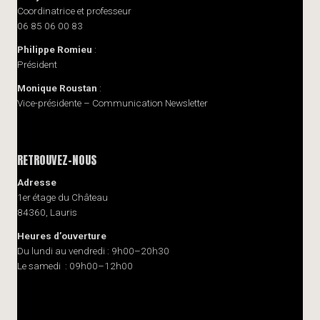
Coordinatrice et professeur
06 85 06 00 83
Philippe Romieu
:
Président
Monique Roustan
:
Vice-présidente – Communication Newsletter
RETROUVEZ-NOUS
Adresse
1er étage du Château
84360, Lauris
Heures d’ouverture
Du lundi au vendredi : 9h00–20h30
Le samedi : 09h00–12h00