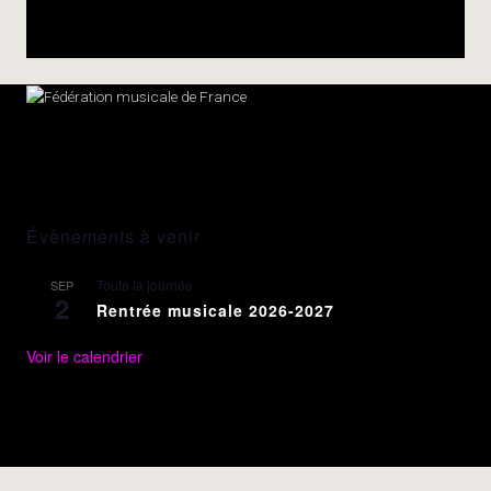
Évènements à venir
Toute la journée
SEP
2
Rentrée musicale 2026-2027
Voir le calendrier
Copyright © 2026 · All Rights Reserved ·
Music Lite by
Organic Themes