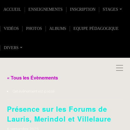
ACCUEIL
ENSEIGNEMENTS
INSCRIPTION
STAGES
VIDÉOS
PHOTOS
ALBUMS
EQUIPE PÉDAGOGIQUE
DIVERS
« Tous les Évènements
Cet évènement est passé.
Présence sur les Forums de
Lauris, Merindol et Villelaure
6 septembre 2025