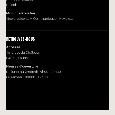
Président
Monique Roustan
:
Vice-présidente – Communication Newsletter
RETROUVEZ-NOUS
Adresse
1er étage du Château
84360, Lauris
Heures d’ouverture
Du lundi au vendredi : 9h00–20h30
Le samedi : 09h00–12h00