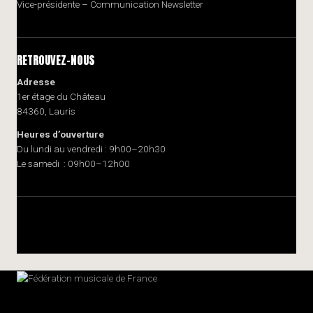
Vice-présidente – Communication Newsletter
RETROUVEZ-NOUS
Adresse
1er étage du Château
84360, Lauris
Heures d’ouverture
Du lundi au vendredi : 9h00–20h30
Le samedi : 09h00–12h00